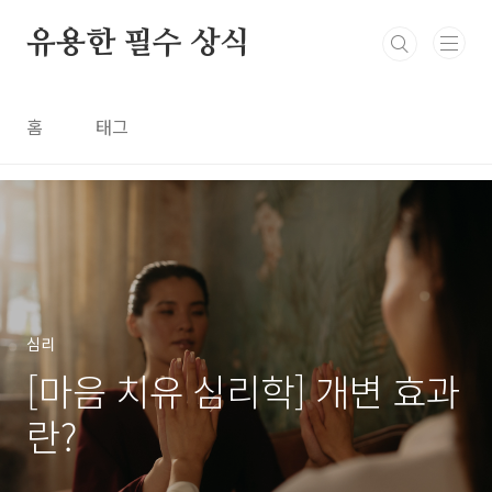
본문 바로가기
유용한 필수 상식
홈
태그
심리
[마음 치유 심리학] 개변 효과
란?