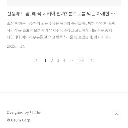
신생아 트림, 왜 꼭 시켜야 할까? 분수토를 막는 자세한 방법과 이유
출산 후 처음 마주하게 되는 수많은 육아의 순간들 중, 특히 수유 후 ‘트림
시키기’는 초보 부모들이 가장 자주 마주하고 고민하게 되는 부분 중 하
나입니다.아이가 우유를 잘 먹고 만족스러운 듯 보였는데, 갑자기 뿜듯이
토를 하거나, 자꾸 찡그리며 울음을 터트린다면?바로 트림이 잘 되지 않
2025. 4. 14.
아 속에 가스가 차는 경우일 수 있습니다.이 포스팅에서는 신생아 트림의
중요성과 올바른 트림 자세, 트림을 시키지 않았을 때 나타나는 문제들,
1
2
3
4
···
128
특히 많은 부모들이 걱정하는 '분수토'와의 연관성에 대해 구체적으로 알
아보겠습니다.신생아 육아에 꼭 필요한 필수 정보, 지금부터 자세히 소개
합니다.✔ 트림, 왜 꼭 시켜야 할까요?신생아는 수유 시 젖이나 분유뿐만
아니라 공기도 함께 삼킵니다.특히 젖병 수유일 경우 공기를 더 많이 ..
Designed by 티스토리
© Daum Corp.