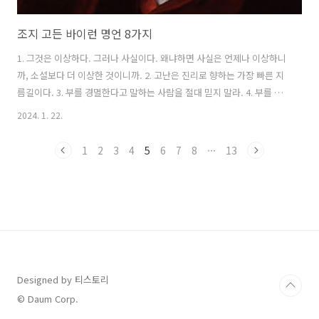
조지 고든 바이런 명언 8가지
1. 그것은 이상하다. 그러나 사실이다. 왜냐하면 사실은 언제나 이상하니
까, 소설보다 더 이상한 것이니까. 2. 고난은 진리로 향하는 가장 빠른 지
름길이다. 3. 부를 경멸한다고 말하는 사람을 절대 믿지 말라. 4. 부를 얻
는 것에 절방한 인간이 부를 경멸한다. 5. 인간은 웃음과 눈물 사이를 황
2024. 1. 22.
복하는 시계추이다. 6. 미래에 대한 최선의 예언자는 과거이다. 7. 내 자
신의 무식을 아는 것은 지식으로의 첫 걸음이다. 8. 남에게 베푼 것은 잊
1
2
3
4
5
6
7
8
···
13
고 남에게 받은 은혜는 기억하라.
https://youtube.com/shorts/hCfFmoflAw4?feature=share
Designed by 티스토리
© Daum Corp.