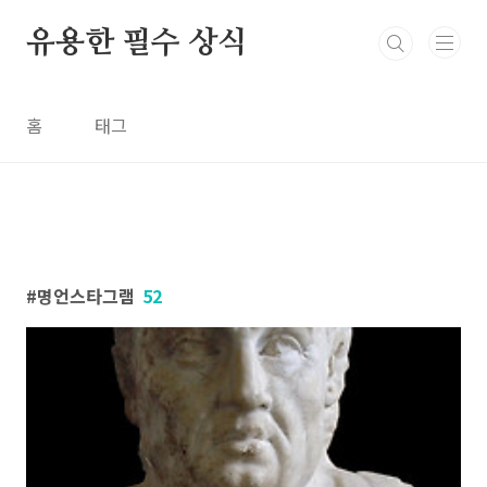
본문 바로가기
유용한 필수 상식
홈
태그
명언스타그램
52