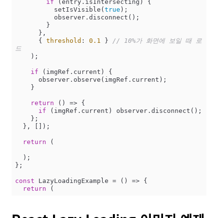
if
 (entry.isIntersecting) {

          setIsVisible(
true
);

          observer.disconnect();

        }

      },

      { 
threshold
: 
0.1
 } 
// 10%가 화면에 보일 때 로
드
    );

if
 (imgRef.current) {

      observer.observe(imgRef.current);

    }

return
() =>
 {

if
 (imgRef.current) observer.disconnect();

    };

  }, []);

return
 (

  );

};

const
 LazyLoadingExample = 
() =>
 {

return
 (