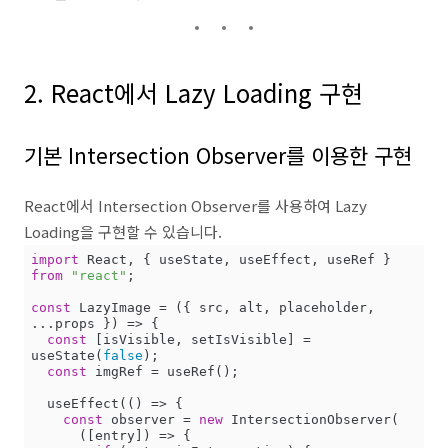
2. React에서 Lazy Loading 구현
기본 Intersection Observer를 이용한 구현
React에서 Intersection Observer를 사용하여 Lazy
Loading을 구현할 수 있습니다.
import
 React, { useState, useEffect, useRef } 
from
"react"
;

const
 LazyImage = 
(
{ src, alt, placeholder, 
...props }
) =>
 {

const
 [isVisible, setIsVisible] = 
useState(
false
);

const
 imgRef = useRef();

  useEffect(
() =>
 {

const
 observer = 
new
 IntersectionObserver(

(
[entry]
) =>
 {
