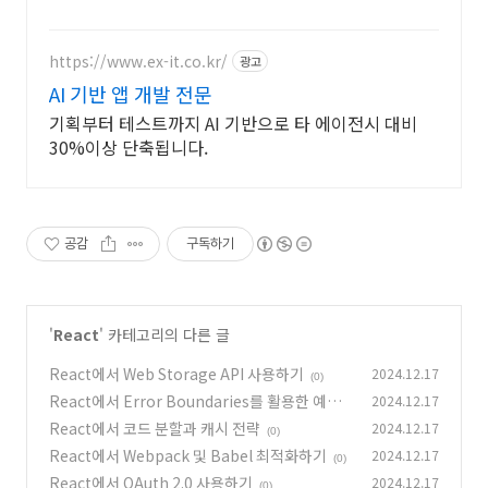
https://www.ex-it.co.kr/
광고
AI 기반 앱 개발 전문
기획부터 테스트까지 AI 기반으로 타 에이전시 대비
30%이상 단축됩니다.
공감
구독하기
'
React
' 카테고리의 다른 글
React에서 Web Storage API 사용하기
2024.12.17
(0)
React에서 Error Boundaries를 활용한 예외
2024.12.17
처리
React에서 코드 분할과 캐시 전략
2024.12.17
(0)
(0)
React에서 Webpack 및 Babel 최적화하기
2024.12.17
(0)
React에서 OAuth 2.0 사용하기
2024.12.17
(0)