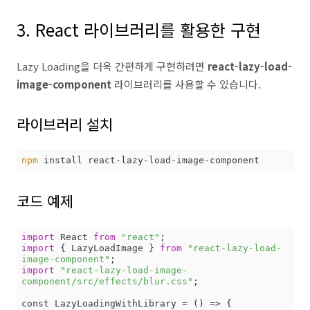
3. React 라이브러리를 활용한 구현
Lazy Loading을 더욱 간편하게 구현하려면
react-lazy-load-
image-component
라이브러리를 사용할 수 있습니다.
라이브러리 설치
npm
코드 예제
import
 React 
from
"react"
import
 { LazyLoadImage } 
from
"react-lazy-load-
image-component"
import
"react-lazy-load-image-
component/src/effects/blur.css"
;

const LazyLoadingWithLibrary = 
()
 =>
 {
