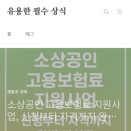
본문 바로가기
유용한 필수 상식
홈
태그
생활과 경제
소상공인 고용보험료 지원사
업, 신청부터 자격까지 완벽
가이드