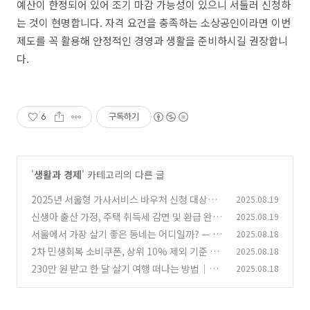
예산이 한정되어 있어 조기 마감 가능성이 있으니 서둘러 신청하
는 것이 현명합니다. 자격 요건을 충족하는 소상공인이라면 이번
제도를 꼭 활용해 안정적인 경영과 생활을 준비하시길 권장합니
다.
6
구독하기
'
생활과 경제
' 카테고리의 다른 글
2025년 서울형 가사서비스 바우처 신청 대상과
2025.08.19
방법 총정리
신생아 출산 가정, 주택 취득세 감면 및 환급 완벽
2025.08.19
(17)
가이드
서울에서 가장 살기 좋은 동네는 어디일까? — 생
2025.08.18
(6)
활 만족도 순위 공개
2차 민생회복 소비쿠폰, 상위 10% 제외 기준 완
2025.08.18
(22)
전 정리
230만 원 받고 한 달 살기 여행 떠나는 방법｜한
2025.08.18
(7)
달살러 플랫폼 활용하기
(8)