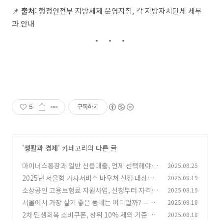
📌
출처
: 행정안전부 지방세제 운영지침, 각 지방자치단체 세무
과 안내
5
구독하기
'
생활과 경제
' 카테고리의 다른 글
마이너스통장과 일반 신용대출, 언제 선택해야
2025.08.25
유리할까?
2025년 서울형 가사서비스 바우처 신청 대상과
2025.08.19
(2)
방법 총정리
소상공인 고용보험료 지원사업, 신청부터 자격까
2025.08.19
(17)
지 완벽 가이드
서울에서 가장 살기 좋은 동네는 어디일까? — 생
2025.08.18
(3)
활 만족도 순위 공개
2차 민생회복 소비쿠폰, 상위 10% 제외 기준 완
2025.08.18
(22)