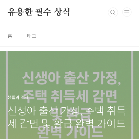
본문 바로가기
유용한 필수 상식
홈
태그
생활과 경제
신생아 출산 가정, 주택 취득
세 감면 및 환급 완벽 가이드